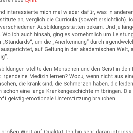
nsere liebe
Lynn.
und interessierte mich mal wieder dafür, was in ande
titute an, verglich die Curricula (soweit ersichtlich). I
 verschiedenen Ausbildungsstätten bekam. Und je läng
. Wo ich auch hinsah, ging es vornehmlich um Leistung
n „Standards“, um die „Anerkennung“ durch irgendwelche
“ ausgerichtet, auf Geltung in der akademischen Welt, a
ig“.
usbildungen stellte den Menschen und den Geist in den
pt irgendeine Medizin lernen? Wozu, wenn nicht aus e
chen, die krank sind, die Schmerzen haben, die leiden,
 schon eine lange Krankengeschichte mitbringen. Die 
 oft geistig-emotionale Unterstützung brauchen.
h großen Wert auf Qualität. Ich bin sehr daran interess