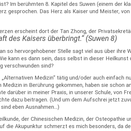
ist? Im berühmten 8. Kapitel des Suwen (einem der kl
Herz gesprochen. Das Herz als Kaiser und Meister, von
Herzen erscheint dort der Tan Zhong, der Privatsekre
aft des Kaisers überbringt.“ (Suwen 8)
an so hervorgehobener Stelle sagt viel aus über ihre W
ie kann es dann sein, dass selbst in dieser Heilkuns
lig verschwunden sind?
er „Alternativen Medizin“ tätig und/oder auch einfach n
n Medizin in Berührung gekommen, haben sie schon an
te darüber in meiner Praxis, in unserer Schule, von 
ichte dazu beitragen. (Und um dem Aufschrei jetzt zu
s sind eben Ausnahmen…)
heilkunde, der Chinesischen Medizin, der Osteopathie u
auf die Akupunktur schmerzt es mich besonders, da der