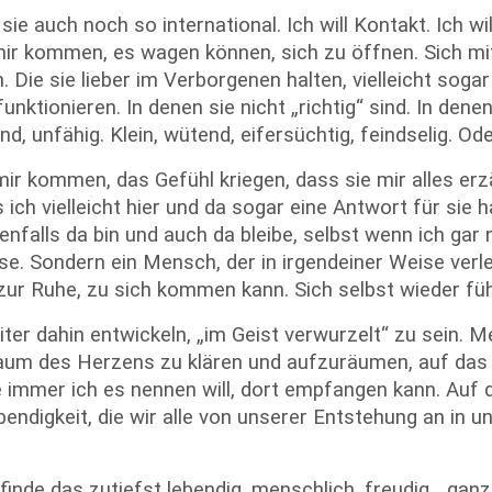
 sie auch noch so international. Ich will Kontakt. Ich wi
mir kommen, es wagen können, sich zu öffnen. Sich mit
 Die sie lieber im Verborgenen halten, vielleicht sogar
unktionieren. In denen sie nicht „richtig“ sind. In dene
d, unfähig. Klein, wütend, eifersüchtig, feindselig. Ode
ir kommen, das Gefühl kriegen, dass sie mir alles er
 ich vielleicht hier und da sogar eine Antwort für sie 
enfalls da bin und auch da bleibe, selbst wenn ich gar 
e. Sondern ein Mensch, der in irgendeiner Weise verlet
 zur Ruhe, zu sich kommen kann. Sich selbst wieder fü
ter dahin entwickeln, „im Geist verwurzelt“ zu sein. 
um des Herzens zu klären und aufzuräumen, auf das i
immer ich es nennen will, dort empfangen kann. Auf d
bendigkeit, die wir alle von unserer Entstehung an in 
h finde das zutiefst lebendig, menschlich, freudig, „ga