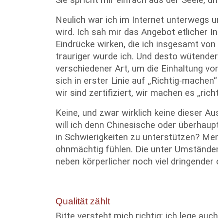
Sie spricht mir einfach aus der Seele, u
Neulich war ich im Internet unterwegs 
wird. Ich sah mir das Angebot etlicher Ins
Eindrücke wirken, die ich insgesamt von
trauriger wurde ich. Und desto wütender
verschiedener Art, um die Einhaltung vo
sich in erster Linie auf „Richtig-machen
wir sind zertifiziert, wir machen es „richt
Keine, und zwar wirklich keine dieser A
will ich denn Chinesische oder überhau
in Schwierigkeiten zu unterstützen? Mens
ohnmächtig fühlen. Die unter Umständen
neben körperlicher noch viel dringender
Qualität zählt
Bitte versteht mich richtig: ich lege auc