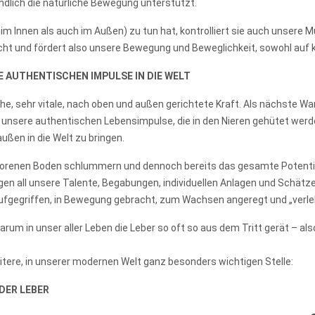
ndlich die natürliche Bewegung unterstützt.
im Innen als auch im Außen) zu tun hat, kontrolliert sie auch unsere
ht und fördert also unsere Bewegung und Beweglichkeit, sowohl auf kö
RE AUTHENTISCHEN IMPULSE IN DIE WELT
e, sehr vitale, nach oben und außen gerichtete Kraft. Als nächste Wa
unsere authentischen Lebensimpulse, die in den Nieren gehütet werden
ßen in die Welt zu bringen.
efrorenen Boden schlummern und dennoch bereits das gesamte Potentia
en all unsere Talente, Begabungen, individuellen Anlagen und Schätze
i aufgegriffen, in Bewegung gebracht, zum Wachsen angeregt und „verl
arum in unser aller Leben die Leber so oft so aus dem Tritt gerät – a
ere, in unserer modernen Welt ganz besonders wichtigen Stelle:
DER LEBER