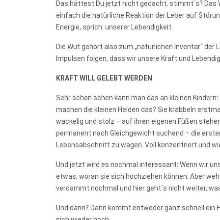
Das hättest Du jetzt nicht gedacht, stimmt´s? Das W
einfach die natürliche Reaktion der Leber auf Stör
Energie, sprich: unserer Lebendigkeit.
Die Wut gehört also zum „natürlichen Inventar“ der 
Impulsen folgen, dass wir unsere Kraft und Lebendi
KRAFT WILL GELEBT WERDEN
Sehr schön sehen kann man das an kleinen Kindern: e
machen die kleinen Helden das? Sie krabbeln erstmal
wackelig und stolz – auf ihren eigenen Füßen stehe
permanent nach Gleichgewicht suchend – die ersten 
Lebensabschnitt zu wagen. Voll konzentriert und wi
Und jetzt wird es nochmal interessant: Wenn wir uns
etwas, woran sie sich hochziehen können. Aber wehe, 
verdammt nochmal und hier geht´s nicht weiter, was 
Und dann? Dann kommt entweder ganz schnell ein Ho
sich wieder hoch.