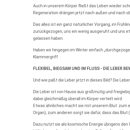
Auch in unserem Körper fließt das Leben wieder schn
Regeneration drängen jetzt nach außen und nach o
Das alles ist ein ganz natürlicher Vorgang, im Frühli
zurückgezogen, uns ein wenig ausgeruht und uns 
gelassen haben.
Haben wir hingegen im Winter einfach „durchgezogen“
Klammergriff.
FLEXIBEL, BIEGSAM UND IM FLUSS - DIE LEBER B
Und wie paßt die Leber jetzt in dieses Bild? Die Leb
Die Leber ist von Hause aus großmütig und freigiebi
dabei gleichmäßig überall im Körper verteilt wird.
Etwas ähnliches macht sie mit unserem Blut: zum ein
Organ), zum anderen sorgt sie dafür, dass das Blut
Dazu nutzt sie als kosmische Energie übrigens den W