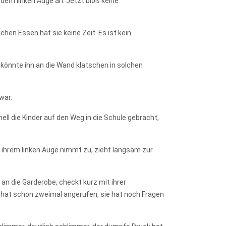
 dem linken Auge an. Jetzt bloß keine
hen Essen hat sie keine Zeit. Es ist kein
e könnte ihn an die Wand klatschen in solchen
war.
ll die Kinder auf den Weg in die Schule gebracht,
r ihrem linken Auge nimmt zu, zieht langsam zur
an die Garderobe, checkt kurz mit ihrer
 hat schon zweimal angerufen, sie hat noch Fragen