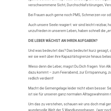
verschwommene Sicht, Durchschlafstörungen, Ver
Bei Frauen auch gerne noch PMS, Schmerzen vor od
Auch unsere Seele reagiert: wir sind leicht reizbar, 
unzufrieden in unserem Leben, haben schnell die „e
DIE LEBER WÄCHST AN IHREN AUFGABEN?
Und was bedeutet das? Das bedeutet kurz gesagt, das
wir sie weit über ihre Kapazitätsgrenze hinaus belas
Wieso denn die Leber, magst Du Dich fragen. Von Al
dazu kommt – zum Feierabend, zur Entspannung, zur
redlich verdient!
Macht die Gemengelage leider nicht eben besser. Sel
ist sie für unseren ganz normalen Alltagswahnsinn 
Um das zu verstehen, schauen wir uns doch mal gena
wundervolle Welt der 5 Wandlungsphasen…(wer noch n