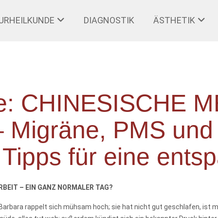
URHEILKUNDE
DIAGNOSTIK
ÄSTHETIK
erie: CHINESISCHE 
Migräne, PMS und 
e Tipps für eine ents
RBEIT – EIN GANZ NORMALER TAG?
. Barbara rappelt sich mühsam hoch; sie hat nicht gut geschlafen, ist