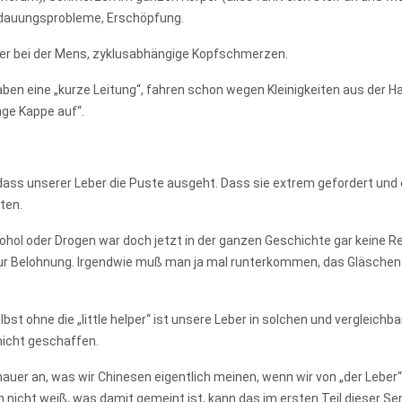
dauungsprobleme, Erschöpfung.
er bei der Mens, zyklusabhängige Kopfschmerzen.
haben eine „kurze Leitung“, fahren schon wegen Kleinigkeiten aus der Hau
nge Kappe auf“.
s unserer Leber die Puste ausgeht. Dass sie extrem gefordert und eig
ten.
kohol oder Drogen war doch jetzt in der ganzen Geschichte gar keine 
 Belohnung. Irgendwie muß man ja mal runterkommen, das Gläschen We
bst ohne die „little helper“ ist unsere Leber in solchen und vergleich
nicht geschaffen.
uer an, was wir Chinesen eigentlich meinen, wenn wir von „der Leber“
icht weiß, was damit gemeint ist, kann das im ersten Teil dieser Seri