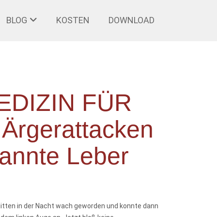
BLOG
KOSTEN
DOWNLOAD
MEDIZIN FÜR
Ärgerattacken
pannte Leber
 mitten in der Nacht wach geworden und konnte dann