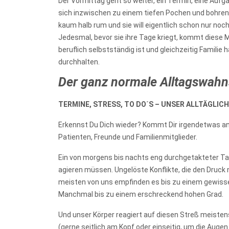
Der Vormittag geht so weiter, ein Termin, eine Auf
sich inzwischen zu einem tiefen Pochen und bohrend
kaum halb rum und sie will eigentlich schon nur noch
Jedesmal, bevor sie ihre Tage kriegt, kommt diese 
beruflich selbstständig ist und gleichzeitig Familie 
durchhalten.
Der ganz normale Alltagswahns
TERMINE, STRESS, TO DO´S – UNSER ALLTÄGLIC
Erkennst Du Dich wieder? Kommt Dir irgendetwas an
Patienten, Freunde und Familienmitglieder.
Ein von morgens bis nachts eng durchgetakteter Tag,
agieren müssen. Ungelöste Konflikte, die den Druck 
meisten von uns empfinden es bis zu einem gewisse
Manchmal bis zu einem erschreckend hohen Grad.
Und unser Körper reagiert auf diesen Streß meist
(gerne seitlich am Kopf oder einseitig, um die Auge