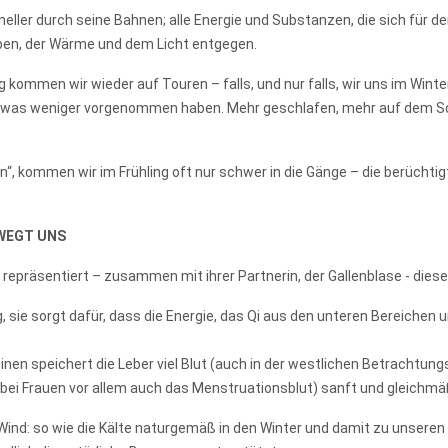
eller durch seine Bahnen; alle Energie und Substanzen, die sich für d
ben, der Wärme und dem Licht entgegen.
ng kommen wir wieder auf Touren – falls, und nur falls, wir uns im Wint
etwas weniger vorgenommen haben. Mehr geschlafen, mehr auf dem So
, kommen wir im Frühling oft nur schwer in die Gänge – die berüchtigt
EWEGT UNS
er repräsentiert – zusammen mit ihrer Partnerin, der Gallenblase - diese
g, sie sorgt dafür, dass die Energie, das Qi aus den unteren Bereiche
en speichert die Leber viel Blut (auch in der westlichen Betrachtungsw
 (bei Frauen vor allem auch das Menstruationsblut) sanft und gleichm
ind: so wie die Kälte naturgemäß in den Winter und damit zu unseren 