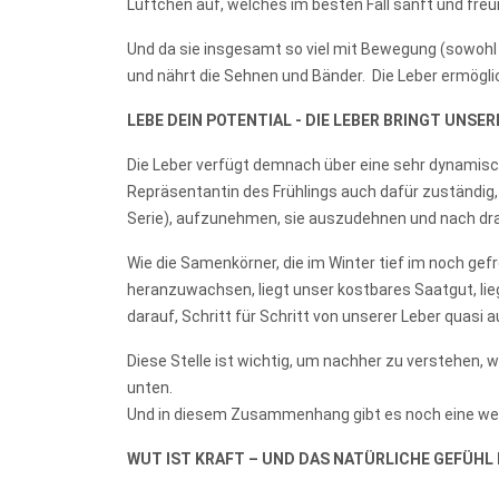
Lüftchen auf, welches im besten Fall sanft und freu
Und da sie insgesamt so viel mit Bewegung (sowohl 
und nährt die Sehnen und Bänder. Die Leber ermöglic
LEBE DEIN POTENTIAL - DIE LEBER BRINGT UNSE
Die Leber verfügt demnach über eine sehr dynamisch
Repräsentantin des Frühlings auch dafür zuständig, 
Serie), aufzunehmen, sie auszudehnen und nach drau
Wie die Samenkörner, die im Winter tief im noch g
heranzuwachsen, liegt unser kostbares Saatgut, lieg
darauf, Schritt für Schritt von unserer Leber quas
Diese Stelle ist wichtig, um nachher zu verstehen, w
unten.
Und in diesem Zusammenhang gibt es noch eine weit
WUT IST KRAFT – UND DAS NATÜRLICHE GEFÜHL 