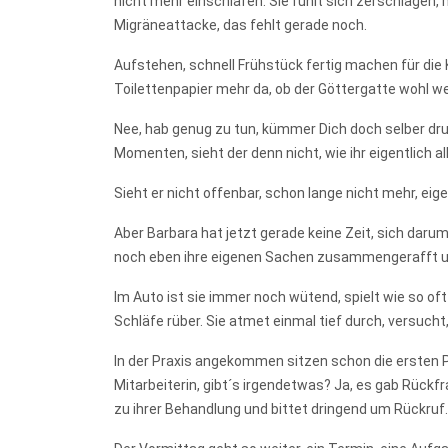
nicht mehr einschlafen. Sie fühlt sich zerschlagen,
Migräneattacke, das fehlt gerade noch.
Aufstehen, schnell Frühstück fertig machen für die K
Toilettenpapier mehr da, ob der Göttergatte wohl 
Nee, hab genug zu tun, kümmer Dich doch selber drum.
Momenten, sieht der denn nicht, wie ihr eigentlich a
Sieht er nicht offenbar, schon lange nicht mehr, eig
Aber Barbara hat jetzt gerade keine Zeit, sich daru
noch eben ihre eigenen Sachen zusammengerafft und
Im Auto ist sie immer noch wütend, spielt wie so of
Schläfe rüber. Sie atmet einmal tief durch, versucht
In der Praxis angekommen sitzen schon die ersten Pa
Mitarbeiterin, gibt´s irgendetwas? Ja, es gab Rück
zu ihrer Behandlung und bittet dringend um Rückruf