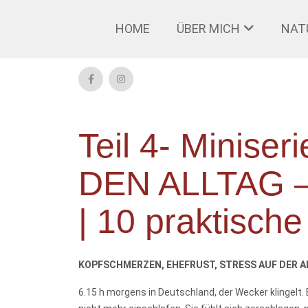
HOME
ÜBER MICH
NAT
Teil 4- Minis
DEN ALLTAG – 
| 10 praktisch
KOPFSCHMERZEN, EHEFRUST, STRESS AUF DER A
6.15 h morgens in Deutschland, der Wecker klingelt