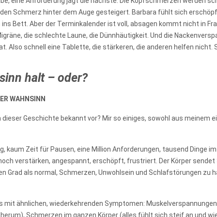
gabe, eine Anforderung jagt die nächste. Die Kopfschmerzen werden sc
en Schmerz hinter dem Auge gesteigert. Barbara fühlt sich erschöpft
 ins Bett. Aber der Terminkalender ist voll, absagen kommt nicht in Fra
Migräne, die schlechte Laune, die Dünnhäutigkeit. Und die Nackenversp
hat. Also schnell eine Tablette, die stärkeren, die anderen helfen nicht
inn halt – oder?
HER WAHNSINN
 dieser Geschichte bekannt vor? Mir so einiges, sowohl aus meinem e
 kaum Zeit für Pausen, eine Million Anforderungen, tausend Dinge im B
noch verstärken, angespannt, erschöpft, frustriert. Der Körper sendet 
n Grad als normal, Schmerzen, Unwohlsein und Schlafstörungen zu hab
ens mit ähnlichen, wiederkehrenden Symptomen: Muskelverspannunge
n herum), Schmerzen im ganzen Körper (alles fühlt sich steif an und wi