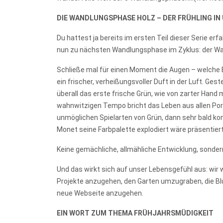
DIE WANDLUNGSPHASE HOLZ – DER FRÜHLING IN
Du hattest ja bereits im ersten Teil dieser Serie e
nun zu nächsten Wandlungsphase im Zyklus: der Wa
Schließe mal für einen Moment die Augen – welche Bi
ein frischer, verheißungsvoller Duft in der Luft. Ge
überall das erste frische Grün, wie von zarter Hand
wahnwitzigen Tempo bricht das Leben aus allen Pore
unmöglichen Spielarten von Grün, dann sehr bald kom
Monet seine Farbpalette explodiert wäre präsentiert
Keine gemächliche, allmähliche Entwicklung, sondern 
Und das wirkt sich auf unser Lebensgefühl aus: wir
Projekte anzugehen, den Garten umzugraben, die Bl
neue Webseite anzugehen.
EIN WORT ZUM THEMA FRÜHJAHRSMÜDIGKEIT