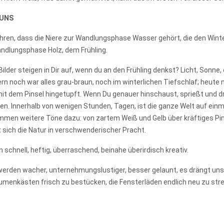
 UNS
rfahren, dass die Niere zur Wandlungsphase Wasser gehört, die den Wint
ndlungsphase Holz, dem Frühling.
lder steigen in Dir auf, wenn du an den Frühling denkst? Licht, Sonne,
stern noch war alles grau-braun, noch im winterlichen Tiefschlaf; heute
 mit dem Pinsel hingetupft. Wenn Du genauer hinschaust, sprießt und dr
n. Innerhalb von wenigen Stunden, Tagen, ist die ganze Welt auf einm
men weitere Töne dazu: von zartem Weiß und Gelb über kräftiges Pink, 
 sich die Natur in verschwenderischer Pracht.
schnell, heftig, überraschend, beinahe überirdisch kreativ.
 werden wacher, unternehmungslustiger, besser gelaunt, es drängt uns
umenkästen frisch zu bestücken, die Fensterläden endlich neu zu str