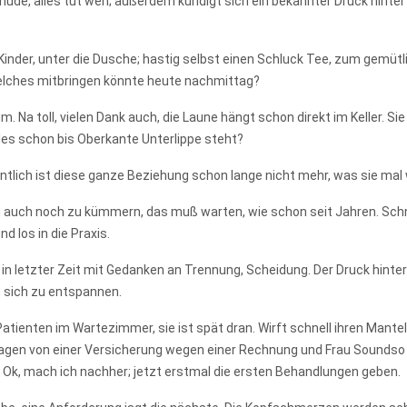
 müde, alles tut weh; außerdem kündigt sich ein bekannter Druck hinter
inder, unter die Dusche; hastig selbst einen Schluck Tee, zum gemütlic
welches mitbringen könnte heute nachmittag?
 Na toll, vielen Dank auch, die Laune hängt schon direkt im Keller. Si
lles schon bis Oberkante Unterlippe steht?
entlich ist diese ganze Beziehung schon lange nicht mehr, was sie mal 
m auch noch zu kümmern, das muß warten, wie schon seit Jahren. Schne
 los in die Praxis.
t in letzter Zeit mit Gedanken an Trennung, Scheidung. Der Druck hinte
, sich zu entspannen.
tienten im Wartezimmer, sie ist spät dran. Wirft schnell ihren Mantel 
fragen von einer Versicherung wegen einer Rechnung und Frau Soundso
. Ok, mach ich nachher; jetzt erstmal die ersten Behandlungen geben.