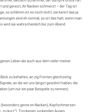
hlimmer, deutlich schlimmer, der dumpfe Druck hat
 und gereizt, ihr Nacken schmerzt – der Tag ist
ge, so schlimm ist es noch nicht, sie kennt das ja.
annungen sind eh normal, so ist das halt, wenn man
. So wird sie wahrscheinlich bis zum Abend
igenen Leben als auch aus dem vieler meiner
lick zu behalten, an zig Fronten gleichzeitig
Signale, an die wir uns längst gewöhnt haben; die
en (um nur ein paar Beispiele zu nennen).
n (besonders gerne im Nacken), Kopfschmerzen
e „zu kurz“). Trockenen, juckenden Augen,