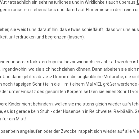
ut tatsächlich ein sehr natürliches und in Wirklichkeit auch überaus
ungen in unserem Lebensfluss und damit auf Hindernisse in der freien 
Leber, sie weist uns darauf hin, das etwas schiefläuft, dass wir uns a
gkeit unterdrücken und begrenzen (lassen).
iner unserer stärksten Impulse bevor wir noch ein Jahr alt werden ist
 irgendwohin, wo sie sich hochziehen können. Dann arbeiten sie sich mi
n. Und dann geht´s ab: Jetzt kommt die unglaubliche Mutprobe, die s
noch tapsigen Schritte in die – mit einem Mal VIEL größer werdende 
eder unter Einsatz des gesamten Körpers setzen sie einen Schritt vo
ere Kinder nicht behindern, wollen sie meistens gleich wieder aufsteh
es ist gerade kein Stuhl- oder Hosenbein in Reichweite: Ra-bäääh, Gebr
für ein Mist!
senbein angelaufen oder der Zwockel rappelt sich wieder auf alle Vie