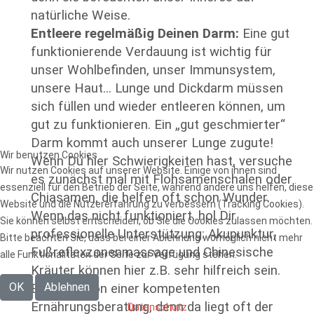
natürliche Weise.
Entleere regelmäßig Deinen Darm:
Eine gut
funktionierende Verdauung ist wichtig für
unser Wohlbefinden, unser Immunsystem,
unsere Haut... Lunge und Dickdarm müssen
sich füllen und wieder entleeren können, um
gut zu funktionieren. Ein „gut geschmierter“
Darm kommt auch unserer Lunge zugute!
Wir benutzen Cookies
Wenn Du hier Schwierigkeiten hast, versuche
Wir nutzen Cookies auf unserer Website. Einige von ihnen sind
es zunächst mal mit Flohsamenschalen oder
essenziell für den Betrieb der Seite, während andere uns helfen, diese
Chiasamen, die helfen oft schon Wunder.
Website und die Nutzererfahrung zu verbessern (Tracking Cookies).
Wenn das nicht funktioniert, hol Dir
Sie können selbst entscheiden, ob Sie die Cookies zulassen möchten.
professionelle Unterstützung: Akupunktur,
Bitte beachten Sie, dass bei einer Ablehnung womöglich nicht mehr
Fußreflexzonenmassage und Chinesische
alle Funktionalitäten der Seite zur Verfügung stehen.
Kräuter können hier z.B. sehr hilfreich sein.
OK
Ablehnen
Begleitet von einer kompetenten
Ernährungsberatung, denn da liegt oft der
Datenschutz