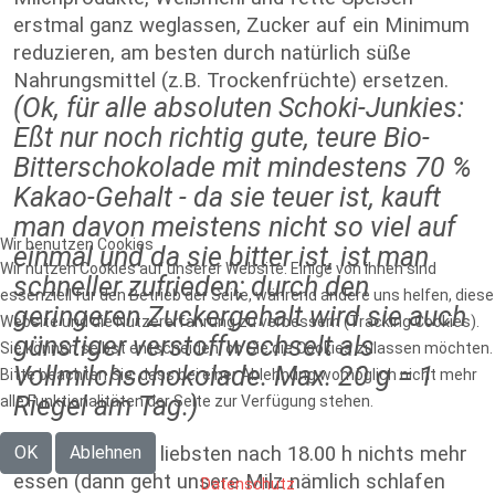
erstmal ganz weglassen, Zucker auf ein Minimum
reduzieren, am besten durch natürlich süße
Nahrungsmittel (z.B. Trockenfrüchte) ersetzen.
(Ok, für alle absoluten Schoki-Junkies:
Eßt nur noch richtig gute, teure Bio-
Bitterschokolade mit mindestens 70 %
Kakao-Gehalt - da sie teuer ist, kauft
man davon meistens nicht so viel auf
Wir benutzen Cookies
einmal und da sie bitter ist, ist man
Wir nutzen Cookies auf unserer Website. Einige von ihnen sind
schneller zufrieden; durch den
essenziell für den Betrieb der Seite, während andere uns helfen, diese
geringeren Zuckergehalt wird sie auch
Website und die Nutzererfahrung zu verbessern (Tracking Cookies).
günstiger verstoffwechselt als
Sie können selbst entscheiden, ob Sie die Cookies zulassen möchten.
Vollmilchschokolade. Max. 20 g = 1
Bitte beachten Sie, dass bei einer Ablehnung womöglich nicht mehr
Riegel am Tag.)
alle Funktionalitäten der Seite zur Verfügung stehen.
Und abends am liebsten nach 18.00 h nichts mehr
OK
Ablehnen
essen (dann geht unsere Milz nämlich schlafen
Datenschutz